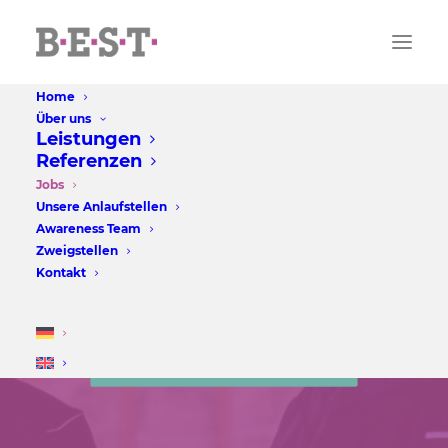
Home
Über uns
Leistungen
Referenzen
Jobs
Jobs
Unsere Anlaufstellen
Werde Teil von unserem Team und
Awareness Team
Zweigstellen
bewerbe dich noch heute! Wir freuen uns
Kontakt
darauf, dich kennenzulernen!
ZU DEN STELLENAUSSCHREIBUNGEN